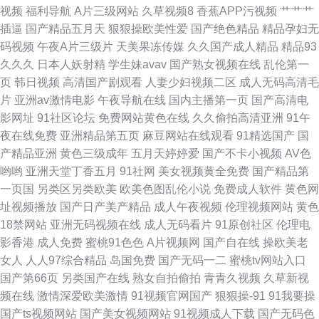
视频
福利导航
A片三级网站
久草视频8
香蕉APP污视频
艹艹艹
费 喷水正在播放 日韩撸 成全影视大全在线观看第6季 任你躁国语自产一区
插逼
国产精品五月天
狠狠操欧美性爱
国产绝色精品
精品孕妇无
码视频
午夜A片三级片
天美果冻传媒
久久国产成人精品
精品93
bt首发官网 人人摸人人草 99热大 欧美男人与 综合在线精品专区 久草资源网
久久久
日本人妖射精
学生妹avav
国产熟女视频在线
乱伦第一
页
韩日视频
高清国产剧观看
人妻少妇视频二区
成人无码高清毛
站 亚洲一区二区中文字幕 黄色香蕉视屏 亚洲精品高清视频 国产日韩欧美午
片
亚洲av激情电影
午夜导航在线
国内主播第一页
国产高清电
影网址
91社区论坛
免费网站黄色在线
久久偷拍高清亚洲
91午
夜福利 午夜成人亚洲理 国产大片一区 日韩无码四区 超碰爱福利 欧洲mv日韩
夜在线免费
亚洲精品第五页
麻豆网站在线观看
91精选国产
国
产精品亚洲
黄色三级成年
五月天婷婷爱
国产不卡小视频
AV色
mv国产 91社区最新网址 免费人成视频影院看 最好看的 老色鬼永久精品网站
哟哟
亚洲天堂丁香五月
91社网
美女视频黄全免费
国产精品第
一页国
另类区另类欧美
欧美色图乱伦小说
免费成人软件
黄色网
一本到无码免费 韩日欧亚a级 亚洲国产三 国产午夜伦午夜福利片 玩弄寡妇丰
址视频播放
国产日产美产精品
成人午夜视频
伦理视频网站
黄色
18禁网站
亚洲无码视频在线
成人无码看片
91原创社区
伦理电
满肉体 观看免费电影的网站 日韩欧美在线导航 成人A片网站 在线播放日韩
影香港
成人免费
蜜桃91色色
A片视频网
国产自在线
操欧美老
女人
人人97综合精品
岛国免费
国产无码一二
蜜桃tv网站入口
专区 婷婷亚洲久 免费又黄又爽a 国产黑丝嘿咻 啊v在线 91福利老司机 亚洲
国产第66页
另类国产在线
熟女自拍偷拍
青青久视频
久草新视
频在线
激情深爱欧美激情
91视频官网国产
狠狠操-91
91我要操
丝袜另类校园 日韩岛国激情另类伪娘av 欧美久草网 红桃视频在线观看 国产
国产ts视频网站
国产美女视频网站
91视频成人下载
国产无码色