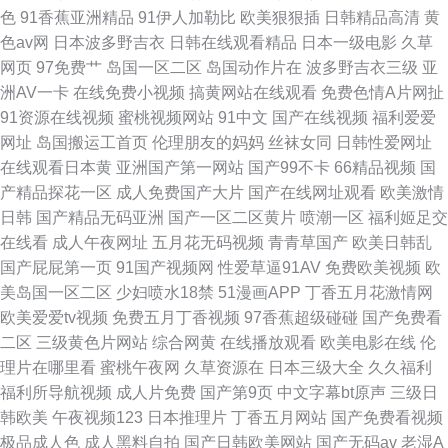
色
91香蕉亚洲精品
91伊人加勒比
欧美狠狠插
日韩精品高清
黄
成年女 自偷自拍亚洲综 亚洲成色www成 欧美ā片在线观看 国产成年视 在线
色av网
日本波多野吉衣
日韩在线观看精品
日本一级电影
久草
网页
97免费艹
岛国一区二区
岛国动作片在
波多野吉衣三级
亚
天堂a8 日韩一级免费观看 久久欧洲精品 成品片a免免费人看 亚洲色图传媒
洲AV一卡
在线免费小视频
搞黄网站在线观看
免费色情A片网扯
91资源在线视频
蜜桃视频网站
91中文
国产在线视频
福利爱爱
欧美性交派对 国产免费观看高清电视剧在线看 免费日本在线小视频 字幕一
网址
岛国搬运工首页
伦理朋友的妈妈
丝袜女同
日韩性爱网址
在线观看日本黄
亚洲国产第一网站
国产99不卡
66精品视频
国
区
产精品探花一区
成人免费国产大片
国产在线网址观看
欧美激情
日韩
国产精品无码亚洲
国产一区二区黄片
喷潮一区
福利姬足交
在线看
成人午夜网址
五月花无码视频
青青草国产
欧美日韩乱
国产屁屁第一页
91国产视频网
性爱草逼91AV
免费欧美视频
欧
美岛国一区二区
少妇喷水18禁
51漫画APP
丁香五月花激情网
欧美爱爱tv视频
免费五月丁香视频
97香蕉超级碰碰
国产免费看
二区
三级黄色片网站
综合网黄
在线播放观看
欧美电影在线
伦
理片在哪里看
蜜桃午夜网
久草资源在
日本三级大全
久久福利
福利所导航视频
成人片免费
国产第9页
中文字幕bt原声
三级日
韩欧美
午夜视频123
日本推理片
丁香五月网站
国产免费看视频
极品成人色
成人黑料自拍
国产日韩欧美网站
国产无码av
老湿A