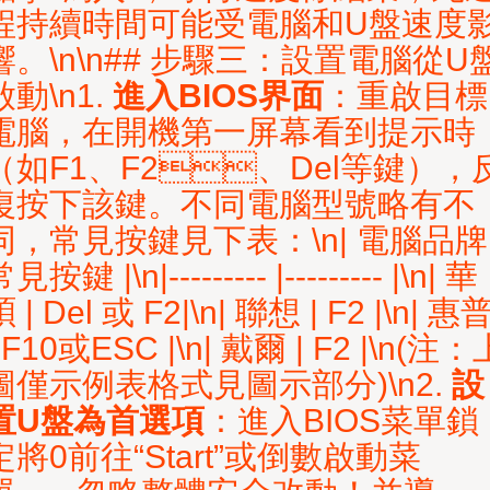
程持續時間可能受電腦和U盤速度
響。\n\n## 步驟三：設置電腦從U
啟動\n1.
進入BIOS界面
：重啟目標
電腦，在開機第一屏幕看到提示時
（如F1、F2、Del等鍵），
復按下該鍵。不同電腦型號略有不
同，常見按鍵見下表：\n| 電腦品牌 
見按鍵 |\n|--------- |--------- |\n| 華
 | Del 或 F2|\n| 聯想 | F2 |\n| 惠
| F10或ESC |\n| 戴爾 | F2 |\n(注：
圖僅示例表格式見圖示部分)\n2.
設
置U盤為首選項
：進入BIOS菜單鎖
定將0前往“Start”或倒數啟動菜