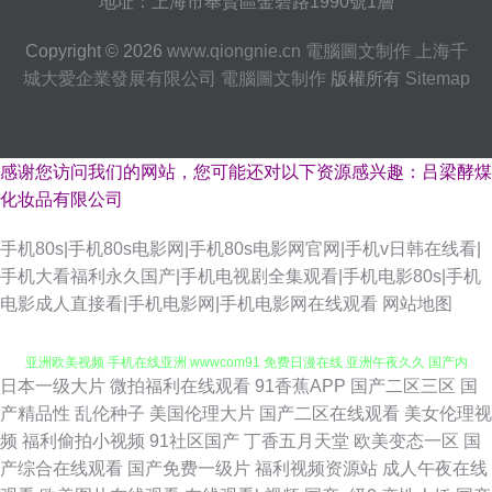
地址：上海市奉賢區金碧路1990號1層
Copyright © 2026
www.qiongnie.cn
電腦圖文制作
上海千
城大愛企業發展有限公司
電腦圖文制作
版權所有
Sitemap
感谢您访问我们的网站，您可能还对以下资源感兴趣：吕梁酵煤
化妆品有限公司
手机80s|手机80s电影网|手机80s电影网官网|手机v日韩在线看|
手机大看福利永久国产|手机电视剧全集观看|手机电影80s|手机
电影成人直接看|手机电影网|手机电影网在线观看
网站地图
日本一级大片
微拍福利在线观看
91香蕉APP
国产二区三区
国
91福利小视频 99精品在这里 欧美日韩偷拍一区二区 在线播放网站免费 国产
产精品性
乱伦种子
美国伦理大片
国产二区在线观看
美女伦理视
频
福利偷拍小视频
91社区国产
丁香五月天堂
欧美变态一区
国
亚洲欧美视频 手机在线亚洲 wwwcom91 免费日漫在线 亚洲午夜久久 国产内
产综合在线观看
国产免费一级片
福利视频资源站
成人午夜在线