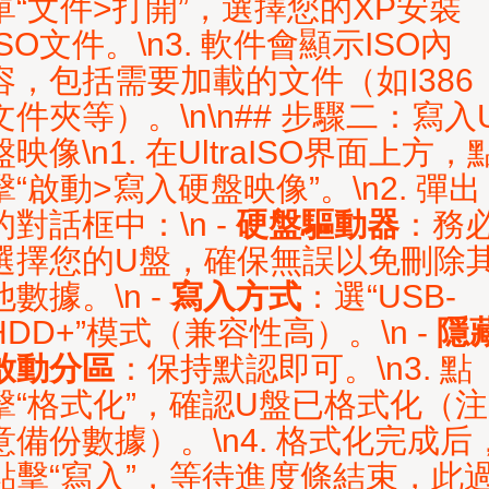
單“文件>打開”，選擇您的XP安裝
ISO文件。\n3. 軟件會顯示ISO內
容，包括需要加載的文件（如I386
文件夾等）。\n\n## 步驟二：寫入
盤映像\n1. 在UltraISO界面上方，
擊“啟動>寫入硬盤映像”。\n2. 彈出
的對話框中：\n -
硬盤驅動器
：務
選擇您的U盤，確保無誤以免刪除
他數據。\n -
寫入方式
：選“USB-
HDD+”模式（兼容性高）。\n -
隱
啟動分區
：保持默認即可。\n3. 點
擊“格式化”，確認U盤已格式化（注
意備份數據）。\n4. 格式化完成后
點擊“寫入”，等待進度條結束，此