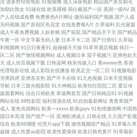
淫
波多野结依电影
91狠狠撸
成人深夜电影
精品国产美女剃毛
美女诱惑 久久资源总站 胸好大用力深一点 富婆一对一刺激交友 欧美综合 种
加勒比熟女
91碰在线
欧美裸模
萌白酱国产一区
美国一级AV
国
产人在线成免费
免费黄色A片网址
微拍福利国产视频
国产人成
子链接下载 国产做国产爱免费视频 婷婷五月天网 超碰人一本道 欧美激情视
无码视频
国产原创区色花堂
在线免费黄A片
久草福利
乱伦家庭
成人午夜免费视频
人妖射精
国产屁屁
国产精品天干天
国产精品
一本色道在 国产蝌蚪免费观看视频 色色男人天堂 a人片在线观看 蜜臀看片
午夜一区
中文字幕无码人妻
日本不卡二区
国产日韩91
久草福
利视频网
91日日夜夜91
超碰碰天天操
91草草酒店视频
韩日一
亚洲特级一级大 国产老湿中文字幕 日本做a爱片在 91黑人探花 极品午夜AV
区二区
国产激情视频网站
成人视频日本
茄子视频污
亚洲色欲天
天
成人丝瓜视频下载
日韩逼网
精东传媒入口
黄wwww色
香港
五月婷婷综合网 成人视频香蕉 欧美午夜视频午夜福利 在线观看污国产一区
伦理电影在线
成人影院在线播放
欧美足交一区二区
91视频电影
另类四虎
亚洲东京热
国产不卡在线
91九色视频
日本天堂视频
国产在线网址 瑟瑟国产综合在线观看 bt天堂论坛bt之家 免费韩剧观看 亚洲
导航
日本三级光棍影院
91大神精品
欧美怡红院院二区
爱豆传
媒观看网站
综合日韩欧美
草逼网首页
国产日韩精品91
91视频
性爱免费网址 国语对白精品 中文字幕视频亚韩 欧美v日韩v亚 亚洲综合在线
网站在线
69性影院
福利资源在线
91自拍最新网址
青青草国产
成人
黄色岛国网站
欧美一xxxxx
欧美gayv
91色情激情网
中国韩
最大成人 国产三区免费在线观看 日韓精品歐 不卡影院 农村黄a三级 亚洲一
国日本高清
国产国产一区
亚洲欧洲成人
日韩在线
久久国产影视
综合
欧美69潮喷
伦理片app下载
激情视频国产精品
91草莓久草
区二区三区播放 国产精品影视 日韩精品网 91视频免费在线观看 欧美日韩国
超碰
成人性爱aa影院
欧美性爱插插
欧美日韩色黄片
91草莓影