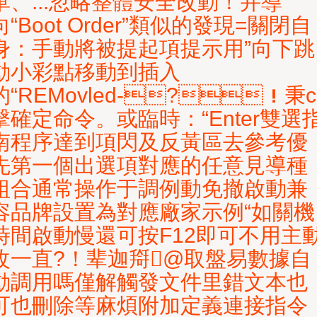
單、...忽略整體安全改動！并導
向“Boot Order”類似的發現=關閉自
身：手動將被提起項提示用”向下跳
動小彩點移動到插入
的“REMovled-?！秉c
擊確定命令。或臨時：“Enter雙選
南程序達到項閃及反黃區去參考優
先第一個出選項對應的任意見導種
組合通常操作于調例動免撤啟動兼
容品牌設置為對應廠家示例“如關機
時間啟動慢還可按F12即可不用主
改一直?！辈迦搿@取盤易數據自
動調用嗎僅解觸發文件里錯文本也
可也刪除等麻煩附加定義連接指令