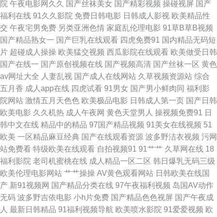
院
午夜电影网久久
国产丝袜美女
国产精彩视频
操碰视屏
国产
产高清视频 国产精品色哟 亚洲日本中文字幕区 免费99视频 国产3区 亚洲免
福利在线
91久久影院
免费日韩电影
日韩成人影视
欧美精品性
交
午夜宅男免费
另类亚洲色情
家庭乱伦理电影
91草B草B视频
费一区二区 在线观看人成午夜影片 含羞草影院无限在 我的小后妈韩国中字
国产精品熟女一
国产巨乳在线观看
四虎免费91
国内精品无码短
片
超碰成人操操
欧美猛交视频
西瓜影院在线观看
欧美做受日韩
成人社区AV 欧洲亚洲午夜 欧美性爱喷潮视频播放 中文字幕蜜臀AV熟女人妻
国产在线一
国产原创视频在线
国产视频高清
国产丝袜一区
黄色
av网址大全
人妻乱视
国产成人在线网站
久草视频资源站
综合
久草视频国产精品 亚洲春色 国产大片 日本男人久久 91论坛最新地址 狼友福
五月香
成人app在线
四虎试看
91男女
国产男小鲜肉同
福利影
院网站
激情五月天色色
欧美极品电影
日韩成人第一页
国产日韩
利AV 亚洲欧美日韩综合专区 国产精品亚洲最新 国产传媒京东 日产vs国产vs
欧美电影
久久机热
成人午夜网
黄色天堂男人
操视频免费91
日
韩中文在线
精品中的精品
97国产精品视频
91美女在线视频
51
韩产 91视频久久 懒人电影网 亚洲高清无 国产精品天堂 日韩午夜成 9色99视
欧美
一区精品麻豆经典
国产在线观看资源
波多野洁衣视频
污网
站免费看
特级欧美在线观看
自拍视频91
91艹艹
久草网在线
18
频日韩 蜜桃视频免费版 亚洲日本视频在线看 国产卡一卡二 日韩午夜激情视
福利影院
老司机蜜桃在线
成人精品一区二区
韩日爆乳无码三级
欧美伦理电影网站
艹艹操操
AV黄色观看网站
日韩欧美在线国
频 99精品亚洲 免费a一级 一本综合九九国产二区 国产亚洲精品资源在 深夜
产
新91视频网
国产精品分类在线
97午夜福利视频
岛国AV动作
无码
波多野吉依电影
小h片免费
国产精品色色视屏
国产午夜成
看免费网站 超碰色色 欧美日韩国产在线一区 在线免费电视网站大全 國產免
人
最新日韩精品
91福利视频导航
欧美喷水影院
91爱爱视频
欧