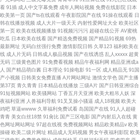
看
91插
成人中文字幕免费
成年人网站视频
免费在线影院
日本
欧美第一页
国产ts在线观看
午夜影院国产在线
91操在线观看
日
韩在线播放视频
成人大片一级天天
内射性爱网址大全
欧美社区
第一页
欧美在线视频播放
91视频污污污
超碰在线公开
AV蜜桃
吃瓜
日本欧美在线看
国产精选免费视频
国产精品91视频
69热
最新网址
无码白丝强行免费
激情影院日韩
久草123
福利欧美在
线
成人片无码
日韩成人极品视频
国产在线诱惑
乱人xxxxx
超黄
无码
三级黄色图片
91免费看视频
精品午夜福利网
精品亚洲成a
人
国产精品萌白酱
日本理论
91操电影
91一区
成人精品无
91国
产小视频
日韩美女免费直播
A片网站网址
激情文学色
国产主播
第37页
青久青青
日本精品在线播放
三级A片
国产日韩亚洲综合
91短视频网站
欧美骚网站
丁香五月天亚洲
欧美大粗吊人妖
深
夜福利亚洲
人兽福利导航
91叉叉操小骚逼
成人18视频
欧美大
鸡吧
草逼wwww
久草福利免费试看
岛国国产在线
91人人超碰
青青
美女白丝18禁
91肏比
国产三区电影
国产内射后入在线
黄
色网址网站网址
97超在线视
免费视频网站
精品欧美精品v
欧美
操碰
欧美二级片网址
精品成人无码视频
男女午夜福利影院
欧美