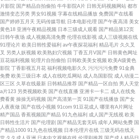
片影院
国产精品自拍偷拍
牛牛影院A片
日韩无码视频网站
都市
激情变态另类
男女91视频
字幕在线精品播放
免费国产在线看
国产婷婷五月天
无码传媒导航
日本电影伦理
国产午夜高清
美女
黄色18
亚洲午夜精品视频
日本三级成人观看
国产精品第12页
日韩午夜场
成人视频高清免费
伦理在线影视
成人三级视频在线
91理论片
欧美日韩性爱福利
av午夜探花福利
精品毛片
久久叉
叉
另类人妖视频
欧美熟妇穴视频
丁香五月V国产
日韩黄色网址
豆花福利视频
轮理片自拍偷拍
日韩欧美美女视频
欧美A级黄色
影院
丁香影视五月花
福利视频电影久久
污污污污免费
91金典
免费
欧美三级日本
成人在线吃瓜网站
成人岛国影院
成人动漫二
区三区
久草在线最新
日韩精品推荐
国产精品一区自拍
男人天堂
a片123
另类视频欧美
国产在线直播
亚洲卡一卡二
成人在线免
费看黄
操操无码视频
国产高清第一页
91国产在线播放
国产女
人夜夜做
国产在线小视频
91com
91豆花成人
哪里有A片网址
精产国品
香蕉视频国产精品
91九色福利
成人国产无线视
欧美
日韩性生活片
国产伦理剧
国产精品无套无码
成年人网站免费
国
产精品1000
91九色在线视频
日本伦理片在线
三级无码在线天
堂
久久成人亚洲
日本中文视频在线
伦理剧推荐
国产成人精品日