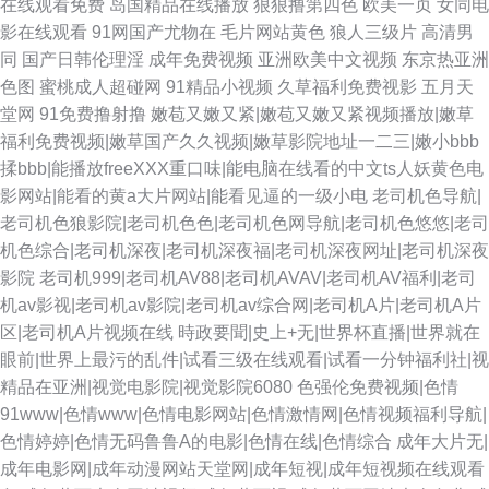
在线观看免费
岛国精品在线播放
狠狠撸第四色
欧美一页
女同电
影在线观看
91网国产尤物在
毛片网站黄色
狼人三级片
高清男
同
国产日韩伦理淫
成年免费视频
亚洲欧美中文视频
东京热亚洲
色图
蜜桃成人超碰网
91精品小视频
久草福利免费视影
五月天
堂网
91免费撸射撸
嫩苞又嫩又紧|嫩苞又嫩又紧视频播放|嫩草
福利免费视频|嫩草国产久久视频|嫩草影院地址一二三|嫩小bbb
揉bbb|能播放freeXXX重口味|能电脑在线看的中文ts人妖黄色电
影网站|能看的黄a大片网站|能看见逼的一级小电
老司机色导航|
老司机色狼影院|老司机色色|老司机色网导航|老司机色悠悠|老司
机色综合|老司机深夜|老司机深夜福|老司机深夜网址|老司机深夜
影院
老司机999|老司机AV88|老司机AVAV|老司机AV福利|老司
机av影视|老司机av影院|老司机av综合网|老司机A片|老司机A片
区|老司机A片视频在线
時政要聞|史上+无|世界杯直播|世界就在
眼前|世界上最污的乱件|试看三级在线观看|试看一分钟福利社|视
精品在亚洲|视觉电影院|视觉影院6080
色强伦免费视频|色情
91www|色情www|色情电影网站|色情激情网|色情视频福利导航|
色情婷婷|色情无码鲁鲁A的电影|色情在线|色情综合
成年大片无|
成年电影网|成年动漫网站天堂网|成年短视|成年短视频在线观看