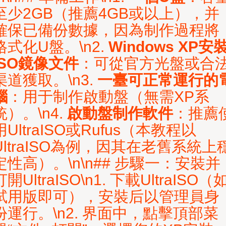
至少2GB（推薦4GB或以上），并
確保已備份數據，因為制作過程將
格式化U盤。\n2.
Windows XP安
ISO鏡像文件
：可從官方光盤或合
道獲取。\n3.
一臺可正常運行的
腦
：用于制作啟動盤（無需XP系
統）。\n4.
啟動盤制作軟件
：推薦
用UltraISO或Rufus（本教程以
UltraISO為例，因其在老舊系統上
定性高）。\n\n## 步驟一：安裝并
打開UltraISO\n1. 下載UltraISO（
試用版即可），安裝后以管理員身
份運行。\n2. 界面中，點擊頂部菜