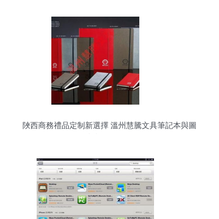
陜西商務禮品定制新選擇 溫州慧騰文具筆記本與圖
文制作全解析