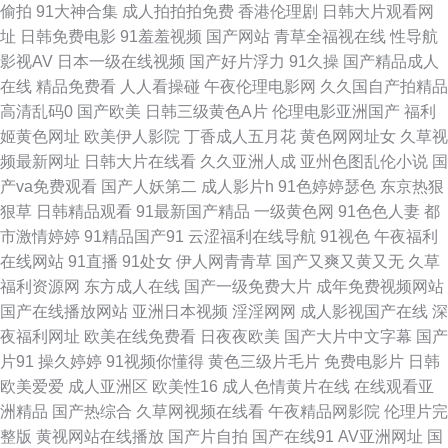
偷拍
91大神合集
成人拍拍拍免费
香港伦理剧
日韩大片观看网
司机福利社区 亚洲欧美日本另类 国产精品九九视频 午夜导航av 国产HD在线
址
日韩免费电影
91羞羞视频
国产网站
青草全福视在线
性导航
影视AV
日本一级在线视频
国产好片浮力
91久操
国产精品成人
日韩国产在线观看 阿v福利精品导航大全 欧美无毒在线 综合网永久入口 久久
在线
精品免费看
人人看操碰
午夜伦理电影网
久久国自产拍精品
高清乱码0
国产欧美
日韩三级黄色A片
伦理电影亚洲国产
福利
无码AV亚洲精品色午夜 亚洲欧美在线看91精华 国产亚洲精品欧洲在线视频
姬黄色网址
欧美伊人影院
丁香成人五月花
黄色网网址女
久草视
频最新网址
日韩大片在线看
久久亚洲人成
亚州色图乱伦小说
国
亚州色欧美 国产精品人妻99一区二区 色裕天堂91影视 成年网站在线在线播
产va免费观看
国产人妖第二
成人影片h
91色婷婷瑟色
东京热狠
狠草
日韩精品观看
91最新国产精品
一级黄色网
91色色人妻
都
放 欧洲vs亚洲 91se在线 久久日日狠狠干 亚洲清纯唯美激情 国产农村乱子伦
市激情婷婷
91精品国产91
云涩福利在线导航
91视色
午夜福利
在线网站
91直播
91处女
伊人网青青草
国产又爽又黄又无
久草
精 深夜91 成人区人妻视频 日本韩国毛片 97最新网址 男人用嘴添女人私密视
福利资源网
东方成人在线
国产一级免费大片
成年免费视频网站
国产在线播放网站
亚洲日本视频
淫淫网网
成人影视国产在线
深
A片 在线播放传媒视频 极品白丝在线观看 性姿势48式 国产精品亚洲二 婷婷
夜福利网址
欧美在线免费看
日夜夜欧美
国产大片中文字幕
国产
片91
操久婷婷
91视频你懂得
黄色三级片毛片
免费电影片
日韩
成人淫网 风间性色中 日韩成a人片 99视频在线观看免费 男人添女人下部 在
欧美爱爱
成人亚洲区
欧美性16
成人色情黄片在线
在线观看亚
洲精品
国产热综合
久草网视频在线看
午夜精品网影院
伦理片完
线日韩欧美一区二区三区 精品不卡在线观看 亚洲狼人 国产精在线 日韓精品
整版
黄视网站在线播放
国产片自拍
国产在线91
AV亚洲网址
国