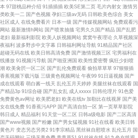
本
97甜桃品种介绍
91插插插
欧美SE第二页
毛片内射女
激情另
类欧美一二
国产色视频
孕妇三级av无码
日韩欧美色综合
美女
社区成人
在线免费看片
日本一级
国产传媒视频网站
免费观看污
网站
最新激情h网站
国产喷浆抽搐
宅男久久国产精品
国产乱肥
老妇
最新福利影院
欧美人妖视频网站
窝窝午夜理论
久草视频深
夜福利
波多野步中文字幕
日韩福利网址导航
91精品国产社区
超碰无码在线
欧美日韩高清免费
国产激情视频三区
宅男福利在
线播放
91视频污导航
国产啪亚洲国
欧美性爱密臀
疯狂少妇喷
潮
欧美肏屄一区二区
国产乱伦免费观看
偷拍草草草
97狠狠插
香蕉视频下载污版
三级黄色视频网址
午夜99
91日逼视频
国产
成在线观看
萌白酱一线天
乱伦五月天婷婷
美腿丝袜在线观看
国
产精品3p
91综合碰
国产乱女乱
成人xxxxx
日韩伦理片
91色爱
免费黄色av网址
欧美肥老妇
欧美在线tv
加勒比在线视屏
国产美
女在线免费
91香蕉污APP
国产高清自拍一区
第一页草草影院
韩日成人
精品福利
91天堂一区二区
日韩a级电影
国产二区高清
国产www视频
国产粉嫩
国产男女猛视频
91社在线看
欧美日韩
黄色片
变态另态另类2
91李宗精品
黑丝袜自慰喷水
乱伦五月
国
产无码网站
三级无毒免费
青青草51
91丝袜在线
91九色在线观