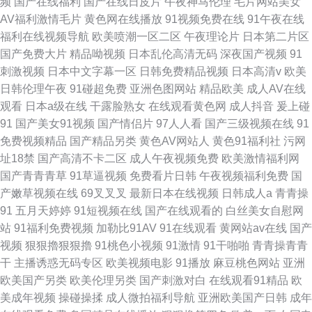
频
国产在线福利
国产在线日皮片
午夜神马伦理
毛片网站美女
AV福利激情毛片
黄色网在线播放
91视频免费在线
91午夜在线
福利在线视频导航
欧美喷潮一区二区
午夜理论片
日本第二片区
国产免费大片
精品呦视频
日本乱伦高清无码
深夜国产视频
91
刺激视频
日本中文字幕一区
日韩免费精品视频
日本高清v
欧美
日韩伦理午夜
91碰超免费
亚洲色图网站
精品欧美
成人AV在线
观看
日本a级在线
干露脸熟女
在线观看黄色网
成人抖音
爰上碰
91
国产美女91视频
国产情侣片
97人人看
国产三级视频在线
91
免费视频精品
国产精品另类
黄色AV网站人
黄色91福利社
污网
址18禁
国产高清不卡二区
成人午夜视频免费
欧美激情福利网
国产青青青草
91草逼视频
免费看片日韩
午夜视频福利免费
国
产嫩草视频在线
69叉叉叉
最新日本在线视频
日韩成人a
青青操
91
五月天婷婷
91短视频在线
国产在线观看的
白丝美女自慰网
站
91福利免费视频
加勒比91AV
91在线观看
黄网站av在线
国产
视频
狠狠擼狠狠擼
91桃色小视频
91激情
91干啪啪
青青操青青
干
主播诱惑无码专区
欧美视频电影
91播放
麻豆桃色网站
亚洲
欧美国产另类
欧美伦理另类
国产刺激对白
在线观看91精品
欧
美成年视频
操碰操揉
成人微拍福利导航
亚洲欧美国产日韩
成年