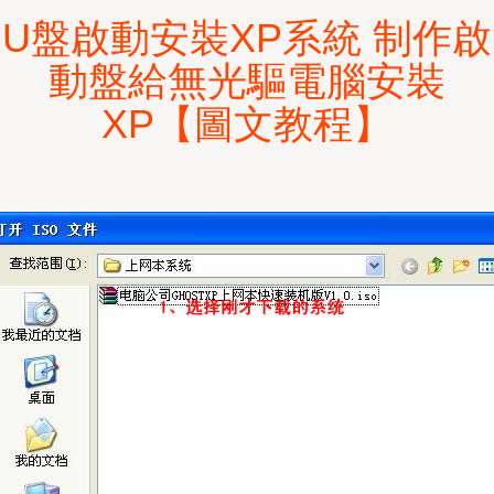
U盤啟動安裝XP系統 制作啟
動盤給無光驅電腦安裝
XP【圖文教程】