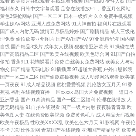
观看
欧美图片在线观看
在线观看h视频
国产a级0
变性人妖
国产
射视频 日韩毛片在线免费观看 91新地址 香蕉成人网 九九视频精品网观看
福利永久
日韩中文字幕观看
足交在线播放91
丁香五月色网站
黄色3级抢网站
国产一区二区
日本一级婬片
久久免费手机视频
a∨在线播放 天天杏吧5g色中色 国产眼镜 欧美激情第1页 精品国产一区二区
学生妹Av网站
亚洲人成免费网站
91大神自拍
福利片在线观看
国产成人内射无码
激情五月极品婷婷
国产剧情精品
成人三级伦
三 俺去也激情综合网 午夜高清免费在线观看 黄色三级人妻 92午夜福利轻云
理免费
偷怕欧美亚州图片
国产AV国产AV
97亚洲精华液
国内精
自线
国产精品3级片
成年女人视频
狠狠撸亚洲欧美
91操碰在线
观看 五月大香蕉网站 久草视频在线资源 91av狼友 少妇超碰在线播放 九九精
国产高清精品二区
国产欧美在线视频
欧美色综合网
91国产自拍
偷拍
香蕉911
花蝴蝶看片免费
白丝美女免费网站
欧美女人与动
品插国产视频 资源电影 欧美粗大猛烈进出高 俺去也激情文学 色男人的天堂
物交
国产精品无码电影
91插插库
97超碰大香蕉
户外自慰影院
国产一区二区二区
国产偷窥盗摄视频
成人动漫网站观看
欧美第
亚洲精品视频观看 激情文学日韩 在线√天堂 美女网站视频欧美区一 91插插
一页夜夜
91成人精品视频
蜜桃爱爱视频
乱伦熟女五月天
91香
蕉视
福利在线视频直播
一区xxxxx
岛国大片免费视频
一道日本
影库永久免费 欧美巨大黑人极品精男 阿v天堂2018在无码 日韩国产久久 国
亚洲香蕉
国产91高清精品
国产一区二区福利
伦理在线播放
人
妻无码精品
91自拍在线观看
国产一级片内射
夜夜骑青青草
欧
产娇小 午夜小视频试看五分钟 黑丝福利导航 影音先锋资源 免费观费vip电视
美色图人妻
在线免费欧美视频
免费黄色毛片
成人精品无码视频
欧美午夜极品
性欧美ⅩⅩⅩⅩ乱
欧美色色六月天
91影视网
午夜伦
剧 996久 免费看电视剧的网站 亚洲小说区 国产精品丝袜黑 日韩肏逼无码 91
不卡
加勒比性爱网
青草国产在线视频
亚洲国产精品导航
欧美色