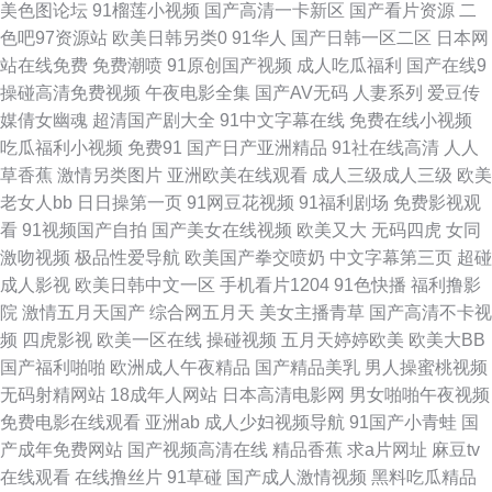
美色图论坛
91榴莲小视频
国产高清一卡新区
国产看片资源
二
費人成 天堂中文字幕在线 成全视频在线观看免费观看大全 亚洲国产国产片
色吧97资源站
欧美日韩另类0
91华人
国产日韩一区二区
日本网
站在线免费
免费潮喷
91原创国产视频
成人吃瓜福利
国产在线9
精品 国产精品第三页在线看 日韩特黄 aⅴ27一区二区三区 免费观看电影网 夜
操碰高清免费视频
午夜电影全集
国产AV无码
人妻系列
爱豆传
媒倩女幽魂
超清国产剧大全
91中文字幕在线
免费在线小视频
色88v精品国产 国产网站黄色 色老头国 国产精品九九一区视频 中文字幕一
吃瓜福利小视频
免费91
国产日产亚洲精品
91社在线高清
人人
草香蕉
激情另类图片
亚洲欧美在线观看
成人三级成人三级
欧美
区日韩高清 日本黄页网站 国产乱伦视频中文字幕 好吊视频成人黄色精品视
老女人bb
日日操第一页
91网豆花视频
91福利剧场
免费影视观
看
91视频国产自拍
国产美女在线视频
欧美又大
无码四虎
女同
频一区二区三区 国产伦精品免编号公布 bt首发电影下载 色综合香蕉81 黄网
激吻视频
极品性爱导航
欧美国产拳交喷奶
中文字幕第三页
超碰
成人影视
欧美日韩中文一区
手机看片1204
91色快播
福利撸影
址在线观看 秒拍视频福利永久国产 国产对白在线观看 亚洲精品在线免费 久
院
激情五月天国产
综合网五月天
美女主播青草
国产高清不卡视
频
四虎影视
欧美一区在线
操碰视频
五月天婷婷欧美
欧美大BB
久瑟视频 91直接观看入口 亚洲精品成人 乱子伦一区二区三区 www91操 十
国产福利啪啪
欧洲成人午夜精品
国产精品美乳
男人操蜜桃视频
无码射精网站
18成年人网站
日本高清电影网
男女啪啪午夜视频
八完整版免费观看 国产熟女真实乱精品 原来神马电视剧在线观看视频 国产
免费电影在线观看
亚洲ab
成人少妇视频导航
91国产小青蛙
国
产成年免费网站
国产视频高清在线
精品香蕉
求a片网址
麻豆tv
白丝精品爽爽久久蜜臀 亚洲欧美美图精品在线 免费看a 91丝袜在线观看 老
在线观看
在线撸丝片
91草碰
国产成人激情视频
黑料吃瓜精品