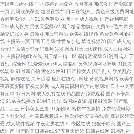
产经典三级在线
丁香婷婷五月综合
五月花亚洲综合
国产影院第
第一 bt迅雷下载电影 欧美精品v国产精品 在线视频费观看视频 极品性感91白
一页
乱码欧美孕交
超碰在线艹
日本在线护士
黄色三级免费网址
香港电影伦理片
91黄色电影
亚洲一区成人视频
国产福利电影
丝 亚洲国三视频 国产人成视频在线观看 無码一区中文字幕少妇熟女 国产亚
日韩成人影片
男的天堂网AV
国产精品尤物在
免费a一毛片
欧美
肠交扩张另类
最新亚洲日韩精品
欧美在线视频
免费黄色网址在
洲精品资源在 成全影院免费观看电视剧高清 白丝足交 悠悠色中文字幕 色哟
线
主播第一页
丁香五月网
性爱东京热
草逼视频78
国产成人免
费无码
高清日韩无码视频
宗和网五月天
日b视频
成人三级网站
哟成 黄色链接直接入口 亚洲国产日本一 国产日本精品中文字幕 天天撸日日
在
主播福利姬h在线
国产精一精二区
基情涩涩网
51漫画成人
丁
香5月综合网
91爱爱com
伊人涩涩射
黄色视频网址导航
91国在
操 国产mba 日韩欧美中 成人午夜福利av 日本97色色 99高清国产自产 欧美
线观看
91最新自拍
黄色软件91
国产操女人
国产乱人
欧美乱欲
视频
超碰吃瓜
久草涩涩
最新在线A片网址
黄色视屏网站
欧美午
日韩成 91丁香亚洲综合社区 男人插曲女人视频在线 在线视频中文字幕三 精
夜寂寞影院
新视觉影视
成人写真福利
欧美内射网址
日本中文字
幕无码
97日穴网
成人免费在线
精品国产免费观看
国产不卡高
品免视看 亚洲欧美丝袜制 国产小视频网在线播放 51在线美女自拍视频 老妇
清
91av在线播放
91制作传媒
岛国av资源
超碰91资源
国产乱一
乱二乱三
日韩美女直播
91尤物69
蜜桃午夜激情
免费伦理电影
xxxxx性开放 亚洲伊人久 国产自输拍 亚洲成人小说网站 国产乱码卡一卡2卡
日本电影伦理片
黄瓜视频成人
性爱婷婷
爱豆在线看
麻豆影院爱
爱
成人软件视频
午夜宅男在线
91专区在线
狠狠干欧美
国产三
三卡四 天堂影院电影 国产51豆花视频 日韩三级av 操泥马无码加勒比资源免
级国产
国产欧美日韩在线
97五月天婷婷
日韩在线网
91福利社