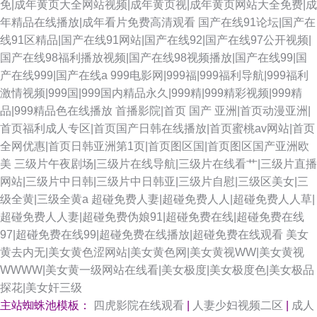
免|成年黄页大全网站视频|成年黄页视|成年黄页网站大全免费|成
年精品在线播放|成年看片免费高清观看
国产在线91论坛|国产在
线91区精品|国产在线91网站|国产在线92|国产在线97公开视频|
国产在线98福利播放视频|国产在线98视频播放|国产在线99|国
产在线999|国产在线a
999电影网|999福|999福利导航|999福利
激情视频|999国|999国内精品永久|999精|999精彩视频|999精
品|999精品色在线播放
首播影院|首页 国产 亚洲|首页动漫亚洲|
首页福利成人专区|首页国产日韩在线播放|首页蜜桃av网站|首页
全网优惠|首页日韩亚洲第1页|首页图区国|首页图区国产亚洲欧
美
三级片午夜剧场|三级片在线导航|三级片在线看艹|三级片直播
网站|三级片中日韩|三级片中日韩亚|三级片自慰|三级区美女|三
级全黄|三级全黄a
超碰免费人妻|超碰免费人人|超碰免费人人草|
超碰免费人人妻|超碰免费伪娘91|超碰免费在线|超碰免费在线
97|超碰免费在线99|超碰免费在线播放|超碰免费在线观看
美女
黄去内无|美女黄色涩网站|美女黄色网|美女黄视WW|美女黄视
WWWW|美女黄一级网站在线看|美女极度|美女极度色|美女极品
探花|美女奸三级
主站蜘蛛池模板：
四虎影院在线观看
|
人妻少妇视频二区
|
成人