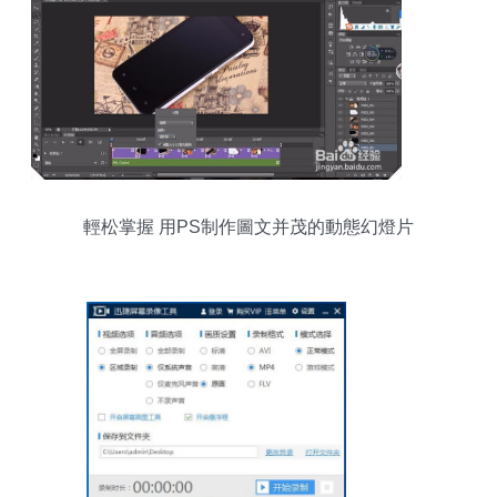
輕松掌握 用PS制作圖文并茂的動態幻燈片